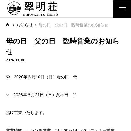
ホーム
お知らせ
母の日 父の日 臨時営業のお知らせ
翠明荘について
母の日 父の日 臨時営業のお知ら
せ
コース料理(懐石翠明荘)
2026.03.30
ご宿泊(翠明荘奥座敷)
🎁 2026年５月10日（日）母の日 🌹
6棟の国の登録有形文化財
✨ 2026年６月21日（日）父の日 👔
洋館
日本館
臨時営業いたします。
奥座敷
営業時間は、ランチ営業 11：00～14：00、ディナー営業