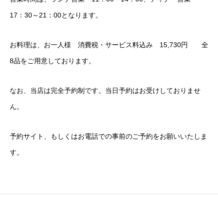
17：30～21：00となります。
土蔵
門
お料理は、お一人様 消費税・サービス料込み 15,730円 全
8品をご用意しております。
四阿
アクセス・お問い合わせ
なお、当店は完全予約制です。当日予約はお受けしておりませ
ん。
プライバシーポリシー
ホーム
翠明荘について
コース料理(懐石翠明荘)
ご宿泊(翠明荘奥座
予約サイト、もしくはお電話での事前のご予約をお願いいたしま
す。