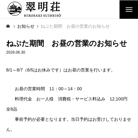
ホーム
お知らせ
ねぷた期間 お昼の営業のお知らせ
翠明荘について
ねぷた期間 お昼の営業のお知らせ
2026.06.30
コース料理(懐石翠明荘)
8/1～8/7（8/5はお休みです）はお昼の営業を行います。
ご宿泊(翠明荘奥座敷)
6棟の国の登録有形文化財
お昼の営業時間 11：00～14：00
料理代金 お一人様 消費税・サービス料込み 12,100円
洋館
全8品
日本館
事前予約が必要となります。当日予約はお受けしておりませ
ん。
奥座敷