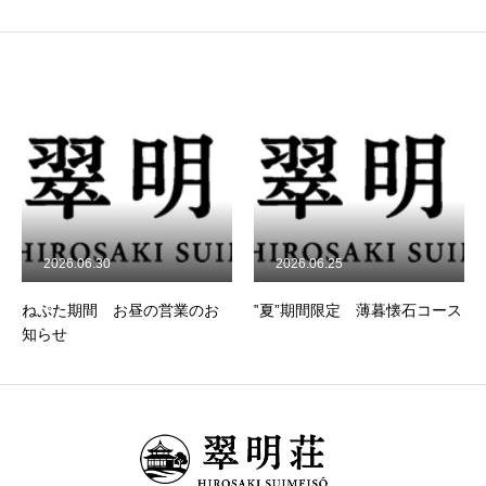
土蔵
門
四阿
アクセス・お問い合わせ
プライバシーポリシー
2026.06.30
2026.06.25
ホーム
翠明荘について
コース料理(懐石翠明荘)
ご宿泊(翠明荘奥座
ねぷた期間 お昼の営業のお
‟夏”期間限定 薄暮懐石コース
知らせ